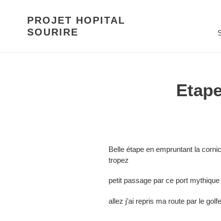
Passer
au
PROJET HOPITAL
contenu
SOURIRE
S
Etape
Belle étape en empruntant la corni
tropez
petit passage par ce port mythique
allez j’ai repris ma route par le gol