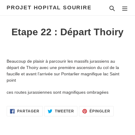
Passer
PROJET HOPITAL SOURIRE
Recherch
au
contenu
Etape 22 : Départ Thoiry
Beaucoup de plaisir à parcourir les massifs jurassiens au
départ de Thoiry avec une première ascension du col de la
faucille et avant l’arrivée sur Pontarlier magnifique lac Saint
point
ces routes jurassiennes sont magnifiques ombragées
PARTAGER
TWEETER
ÉPINGLER
PARTAGER
TWEETER
ÉPINGLER
SUR
SUR
SUR
FACEBOOK
TWITTER
PINTEREST