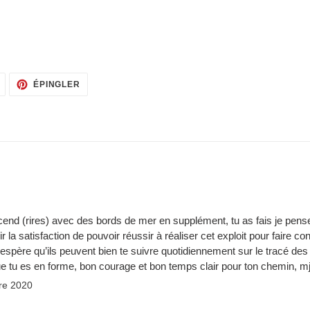
TWEETER
ÉPINGLER
ÉPINGLER
SUR
SUR
TWITTER
PINTEREST
end (rires) avec des bords de mer en supplément, tu as fais je pense 
la satisfaction de pouvoir réussir à réaliser cet exploit pour faire c
j’espère qu’ils peuvent bien te suivre quotidiennement sur le tracé des
que tu es en forme, bon courage et bon temps clair pour ton chemin, m
re 2020