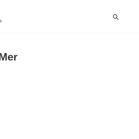
Recherch
s
 Mer